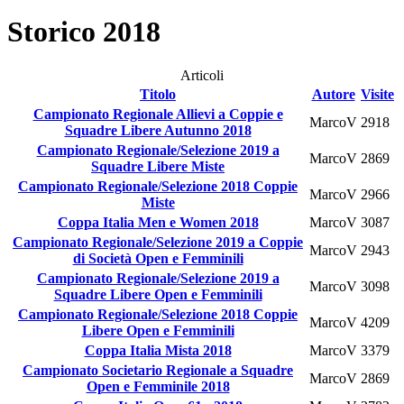
Storico 2018
Articoli
Titolo
Autore
Visite
Campionato Regionale Allievi a Coppie e
MarcoV
2918
Squadre Libere Autunno 2018
Campionato Regionale/Selezione 2019 a
MarcoV
2869
Squadre Libere Miste
Campionato Regionale/Selezione 2018 Coppie
MarcoV
2966
Miste
Coppa Italia Men e Women 2018
MarcoV
3087
Campionato Regionale/Selezione 2019 a Coppie
MarcoV
2943
di Società Open e Femminili
Campionato Regionale/Selezione 2019 a
MarcoV
3098
Squadre Libere Open e Femminili
Campionato Regionale/Selezione 2018 Coppie
MarcoV
4209
Libere Open e Femminili
Coppa Italia Mista 2018
MarcoV
3379
Campionato Societario Regionale a Squadre
MarcoV
2869
Open e Femminile 2018